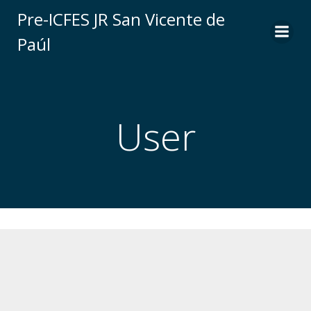
Saltar
Pre-ICFES JR San Vicente de
al
Paúl
contenido
User