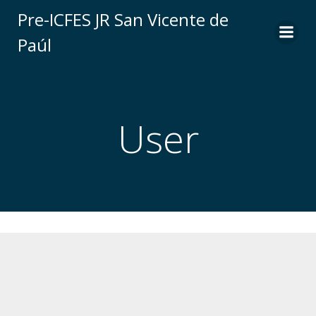
Saltar
Pre-ICFES JR San Vicente de
al
Paúl
contenido
User