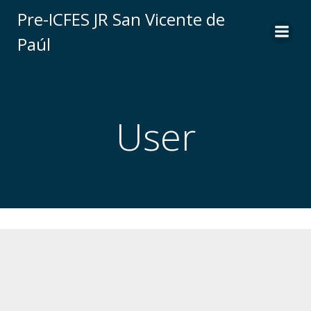
Saltar
Pre-ICFES JR San Vicente de
al
Paúl
contenido
User