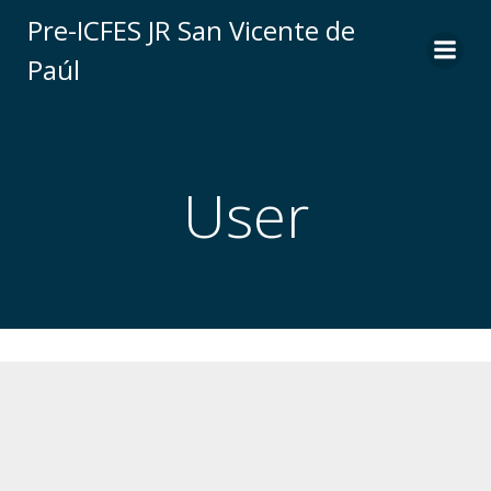
Saltar
Pre-ICFES JR San Vicente de
al
Paúl
contenido
User