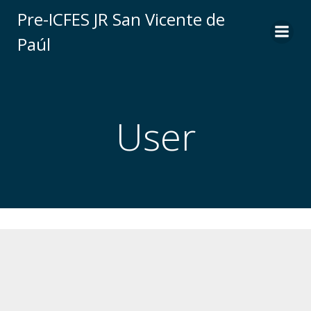
Saltar
Pre-ICFES JR San Vicente de
al
Paúl
contenido
User