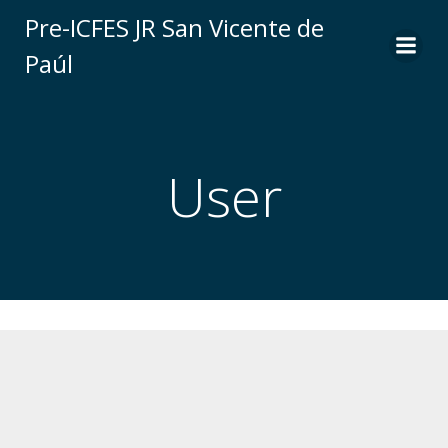
Saltar
Pre-ICFES JR San Vicente de
al
Paúl
contenido
User