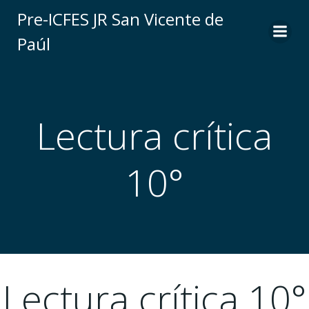
Saltar
Pre-ICFES JR San Vicente de
al
Paúl
contenido
Lectura crítica
10°
Lectura crítica 10°