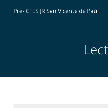
Saltar
al
Pre-ICFES JR San Vicente de Paúl
contenido
Lect