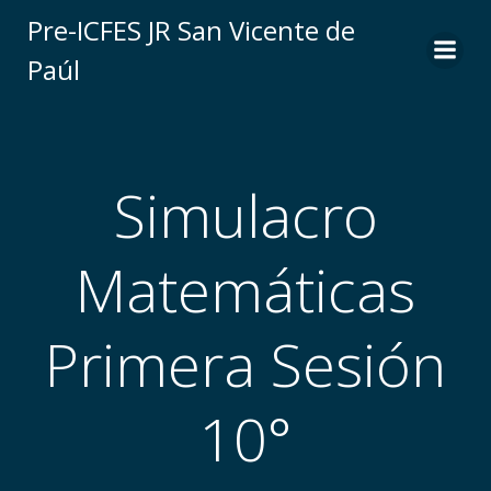
Saltar
Pre-ICFES JR San Vicente de
al
Paúl
contenido
Simulacro
Matemáticas
Primera Sesión
10°