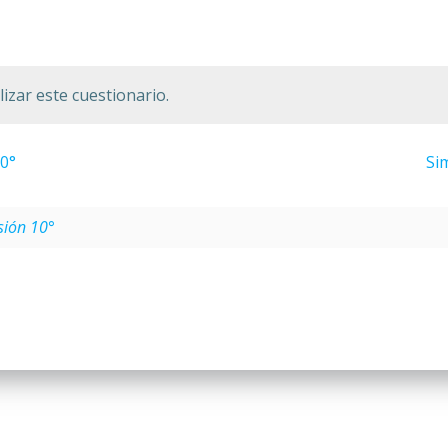
izar este cuestionario.
10°
Si
sión 10°