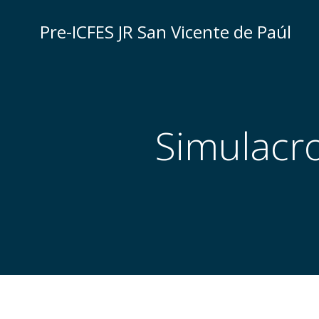
Saltar
al
Pre-ICFES JR San Vicente de Paúl
contenido
Simulacro