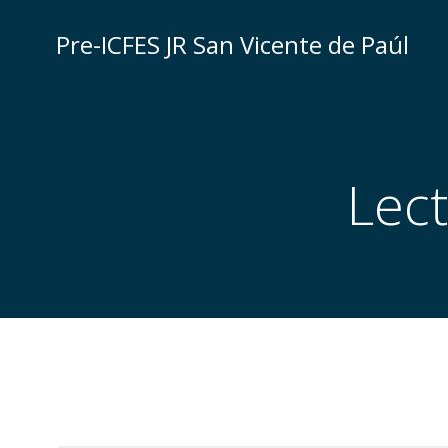
Saltar
al
Pre-ICFES JR San Vicente de Paúl
contenido
Lect